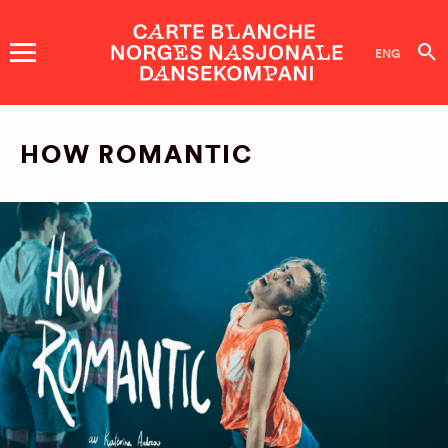
DANSEKOMPANI
ENG
FORESTILLINGER OG
HOW ROMANTIC
ARRANGEMENT
BILLETTER
DANSERE
OM OSS