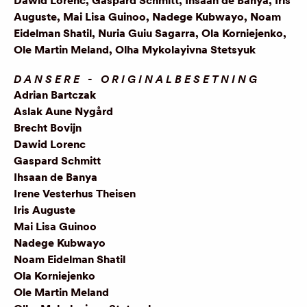
Dawid Lorenc, Gaspard Schmitt, Ihsaan de Banya, Iris
Auguste, Mai Lisa Guinoo, Nadege Kubwayo, Noam
Eidelman Shatil, Nuria Guiu Sagarra, Ola Korniejenko,
Ole Martin Meland, Olha Mykolayivna Stetsyuk
DANSERE - ORIGINALBESETNING
Adrian Bartczak
Aslak Aune Nygård
Brecht Bovijn
Dawid Lorenc
Gaspard Schmitt
Ihsaan de Banya
Irene Vesterhus Theisen
Iris Auguste
Mai Lisa Guinoo
Nadege Kubwayo
Noam Eidelman Shatil
Ola Korniejenko
Ole Martin Meland