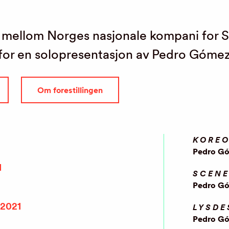
d mellom Norges nasjonale kompani for 
or en solopresentasjon av Pedro Góme
Om forestillingen
KOREO
Pedro G
1
SCENE
Pedro G
.2021
LYSDE
Pedro G