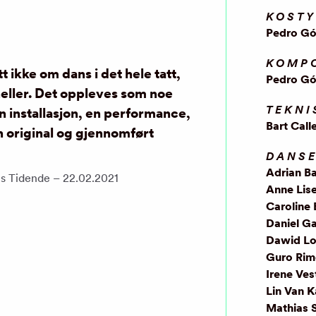
KOST
Pedro G
KOMP
t ikke om dans i det hele tatt,
Pedro G
heller. Det oppleves som noe
TEKNI
 en installasjon, en performance,
Bart Call
n original og gjennomført
DANS
Adrian B
s Tidende – 22.02.2021
Anne Lis
Caroline 
Daniel G
Dawid Lo
Guro Rim
Irene Ves
Lin Van 
Mathias 