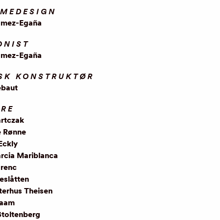
YMEDESIGN
ómez-Egaña
ONIST
ómez-Egaña
SK KONSTRUKTØR
ebaut
ERE
artczak
e Rønne
Eckly
arcia Mariblanca
renc
eslåtten
terhus Theisen
Kaam
Stoltenberg