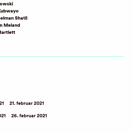
owski
Kubwayo
elman Shatil
in Meland
artlett
21
21. februar 2021
021
26. februar 2021