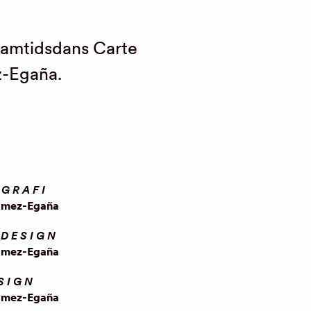
Samtidsdans Carte
z-Egaña.
GRAFI
ómez-Egaña
DESIGN
ómez-Egaña
SIGN
ómez-Egaña