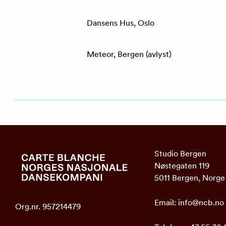
Dansens Hus, Oslo
Meteor, Bergen (avlyst)
Studio Bergen
Nøstegaten 119
5011 Bergen, Norge
Email:
info@ncb.no
Org.nr. 957214479