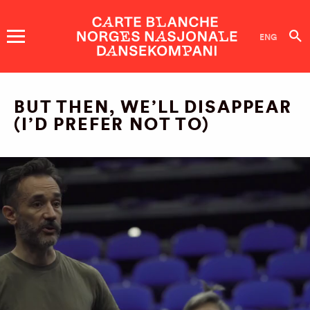
DANSEKOMPANI
ENG
FORESTILLINGER OG
BUT THEN, WE’LL DISAPPEAR
ARRANGEMENT
(I’D PREFER NOT TO)
BILLETTER
DANSERE
OM OSS